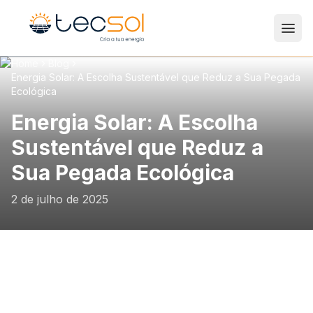
Abri
Home
Blog
Energia Solar: A Escolha Sustentável que Reduz a Sua Pegada
Ecológica
Energia Solar: A Escolha
Sustentável que Reduz a
Sua Pegada Ecológica
2 de julho de 2025